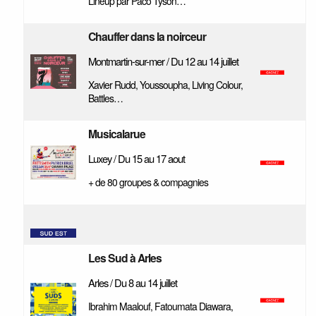
Lineup par Paco Tyson…
Chauffer dans la noirceur
Montmartin-sur-mer / Du 12 au 14 juillet
Xavier Rudd, Youssoupha, Living Colour,
Battles…
Musicalarue
Luxey / Du 15 au 17 aout
+ de 80 groupes & compagnies
Les Sud à Arles
Arles / Du 8 au 14 juillet
Ibrahim Maalouf, Fatoumata Diawara,