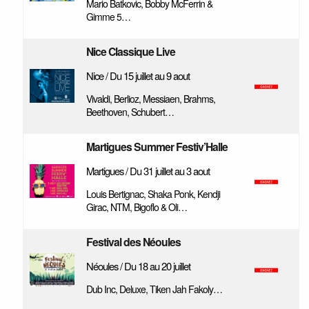
Mario Batkovic, Bobby McFerrin &
Gimme 5…
Nice Classique Live
Nice / Du 15 juillet au 9 aout
Vivaldi, Berlioz, Messiaen, Brahms,
Beethoven, Schubert…
Martigues Summer Festiv’Halle
Martigues / Du 31 juillet au 3 aout
Louis Bertignac, Shaka Ponk, Kendji
Girac, NTM, Bigoflo & Oli…
Festival des Néoules
Néoules / Du 18 au 20 juillet
Dub Inc, Deluxe, Tiken Jah Fakoly…