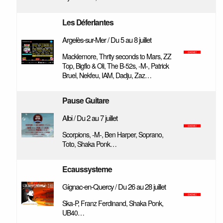
Les Déferlantes
Argelès-sur-Mer / Du 5 au 8 juillet
Macklemore, Thrity seconds to Mars, ZZ
Top, Bigflo & Oli, The B-52s, -M-, Patrick
Bruel, Nekfeu, IAM, Dadju, Zaz…
Pause Guitare
Albi / Du 2 au 7 juillet
Scorpions, -M-, Ben Harper, Soprano,
Toto, Shaka Ponk…
Ecaussysteme
Gignac-en-Quercy / Du 26 au 28 juillet
Ska-P, Franz Ferdinand, Shaka Ponk,
UB40…