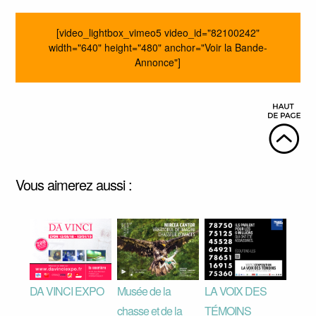
[video_lightbox_vimeo5 video_id="82100242"
width="640" height="480" anchor="Voir la Bande-
Annonce"]
Vous aimerez aussi :
DA VINCI EXPO
Musée de la
LA VOIX DES
chasse et de la
TÉMOINS