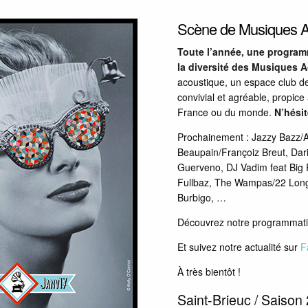
Scène de Musiques Ac
Toute l’année, une programm
la diversité des Musiques A
acoustique, un espace club de 
convivial et agréable, propice
France ou du monde.
N’hésit
Prochainement : Jazzy Bazz/A
Beaupain/Françoiz Breut, Da
Guerveno, DJ Vadim feat Big
Fullbaz, The Wampas/22 Long
Burbigo, …
Découvrez notre programmat
Et suivez notre actualité sur
F
À très bientôt !
Saint-Brieuc / Saiso