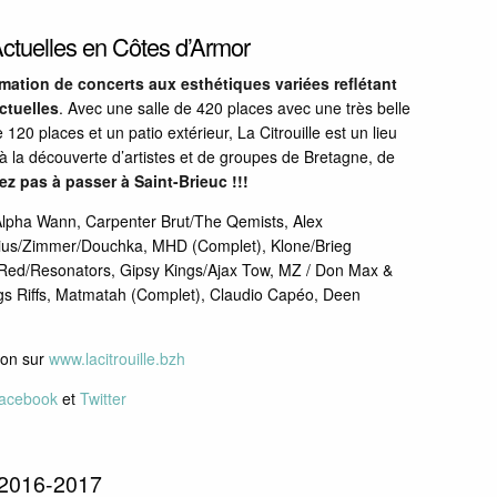
tuelles en Côtes d’Armor
ation de concerts aux esthétiques variées reflétant
ctuelles
. Avec une salle de 420 places avec une très belle
120 places et un patio extérieur, La Citrouille est un lieu
 à la découverte d’artistes et de groupes de Bretagne, de
ez pas à passer à Saint-Brieuc !!!
lpha Wann, Carpenter Brut/The Qemists, Alex
rius/Zimmer/Douchka, MHD (Complet), Klone/Brieg
 Red/Resonators, Gipsy Kings/Ajax Tow, MZ / Don Max &
s Riffs, Matmatah (Complet), Claudio Capéo, Deen
ion sur
www.lacitrouille.bzh
acebook
et
Twitter
n 2016-2017