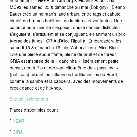
notamment : NEAR de Cullberg & Eleanor Bauer à la
MC93 les samedi 25 & dimanche 26 mai (Bobigny) Eleano
Bauer crée un no man’s land urbain, entre tags et cahute,
nimbé de brumes habitées, de lumières envoûtantes. Une
communauté juvénile s’expose : douze danses distinctes
s’aiguisent, s’articulent et se conjuguent, en animant un bric-
à-brac des âmes. CRIA d’Alice Ripoll à l’Embarcadère les
samedi 15 & dimanche 16 juin (Aubervilliers) Alice Ripoll
livre une pièce ébouriffante, pleine de bruit et de fureur.
CRIA est inspirée de la « dancinha », littéralement petite
danse, née à Rio et dérivant elle-même du « passinho »
(petit pas) mixant les influences traditionnelles du Brésil,
comme la samba et la capoeira, avec des mouvements de
break dance et de hip-hop.
Site de l’évènement
Places disponibles pour :
*
NEAR
*
CIRA